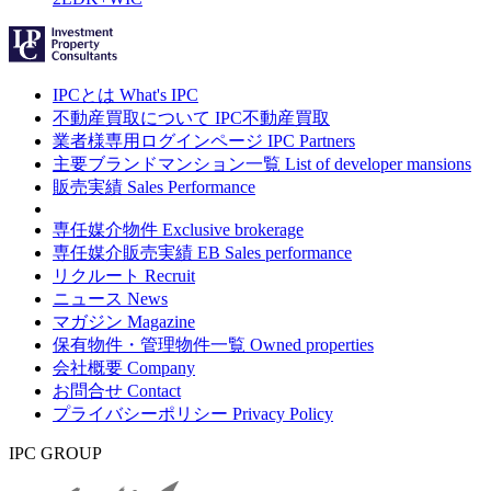
IPCとは
What's IPC
不動産買取について
IPC不動産買取
業者様専用ログインページ
IPC Partners
主要ブランドマンション一覧
List of developer mansions
販売実績
Sales Performance
専任媒介物件
Exclusive brokerage
専任媒介販売実績
EB Sales performance
リクルート
Recruit
ニュース
News
マガジン
Magazine
保有物件・管理物件一覧
Owned properties
会社概要
Company
お問合せ
Contact
プライバシーポリシー
Privacy Policy
IPC GROUP