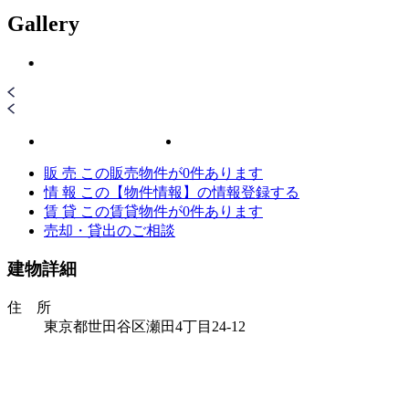
Gallery
販 売
この販売物件が
0
件あります
情 報
この【物件情報】の情報登録する
賃 貸
この賃貸物件が
0
件あります
売却・貸出のご相談
建物詳細
住 所
東京都世田谷区瀬田4丁目24-12