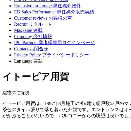
Exclusive brokerage
専任媒介物件
EB Sales Performance
専任媒介販売実績
Customer reviews
お客様の声
Recruit
リクルート
Magazine
連載
Company
会社情報
IPC Partners
業者様専用ログインページ
Contact
お問合せ
Privacy Policy
プライバシーポリシー
Language
言語
イトーピア用賀
建物のご紹介
イトーピア用賀は、1997年3月施工の9階建て総戸数53戸
茶色のタイル張りで落ち着いた外観です。エントランスはオ
がかぶることがないので、バルコニーからの眺望は良いでし