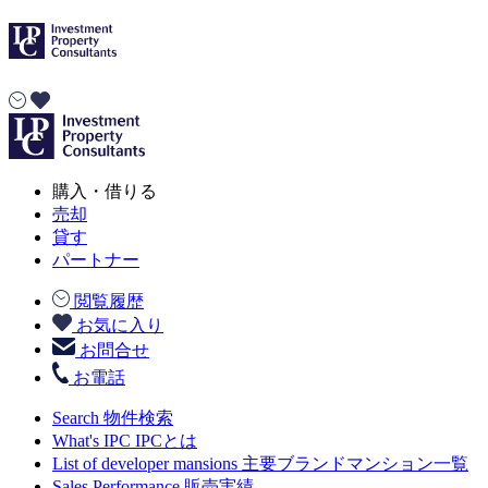
購入・借りる
売却
貸す
パートナー
閲覧履歴
お気に入り
お問合せ
お電話
Search
物件検索
What's IPC
IPCとは
List of developer mansions
主要ブランドマンション一覧
Sales Performance
販売実績