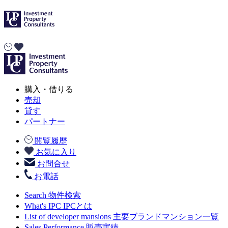
購入・借りる
売却
貸す
パートナー
閲覧履歴
お気に入り
お問合せ
お電話
Search
物件検索
What's IPC
IPCとは
List of developer mansions
主要ブランドマンション一覧
Sales Performance
販売実績