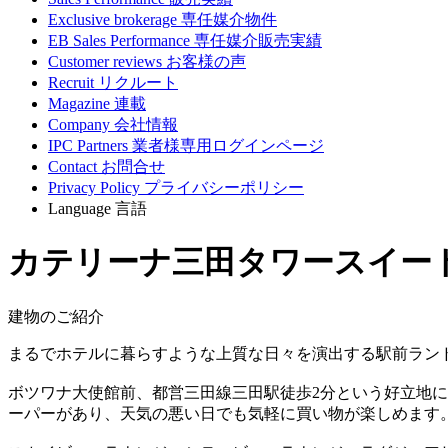
Exclusive brokerage
専任媒介物件
EB Sales Performance
専任媒介販売実績
Customer reviews
お客様の声
Recruit
リクルート
Magazine
連載
Company
会社情報
IPC Partners
業者様専用ログインページ
Contact
お問合せ
Privacy Policy
プライバシーポリシー
Language
言語
カテリーナ三田タワースイー
建物のご紹介
まるでホテルに暮らすような上質な日々を演出する駅前ラン
ボツワナ大使館前、都営三田線三田駅徒歩2分という好立地
ーパーがあり、天気の悪い日でも気軽に買い物が楽しめます