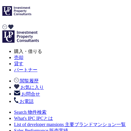
購入・借りる
売却
貸す
パートナー
閲覧履歴
お気に入り
お問合せ
お電話
Search
物件検索
What's IPC
IPCとは
List of developer mansions
主要ブランドマンション一覧
Sales Performance
販売実績