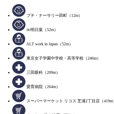
プチ・ナーサリー田町（12m）
㈱明日葉（52m）
ALT work in Japan（52m）
東京女子学園中学校・高等学校（246m）
三田眼科（209m）
愛育病院（264m）
スーパーマーケット リコス 芝浦2丁目店（419m