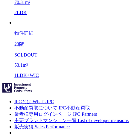
70.31m²
2LDK
物件詳細
23階
SOLDOUT
53.1m²
1LDK+WIC
IPCとは
What's IPC
不動産買取について
IPC不動産買取
業者様専用ログインページ
IPC Partners
主要ブランドマンション一覧
List of developer mansions
販売実績
Sales Performance