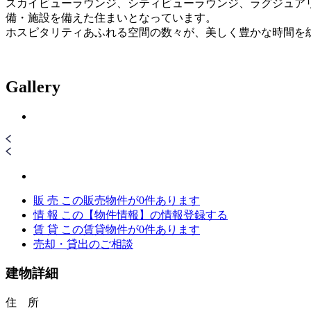
スカイビューラウンジ、シティビューラウンジ、ラグジュア
備・施設を備えた住まいとなっています。
ホスピタリティあふれる空間の数々が、美しく豊かな時間を
Gallery
販 売
この販売物件が
0
件あります
情 報
この【物件情報】の情報登録する
賃 貸
この賃貸物件が
0
件あります
売却・貸出のご相談
建物詳細
住 所