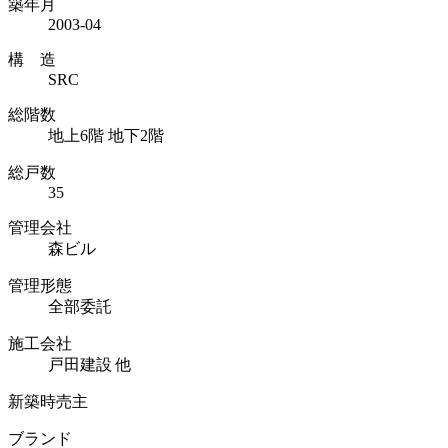
築年月
2003-04
構 造
SRC
総階数
地上6階 地下2階
総戸数
35
管理会社
森ビル
管理形態
全部委託
施工会社
戸田建設 他
新築時売主
ブランド