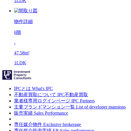
1LDK
物件詳細
6階
-
47.58m²
1LDK
IPCとは
What's IPC
不動産買取について
IPC不動産買取
業者様専用ログインページ
IPC Partners
主要ブランドマンション一覧
List of developer mansions
販売実績
Sales Performance
専任媒介物件
Exclusive brokerage
専任媒介販売実績
EB Sales performance