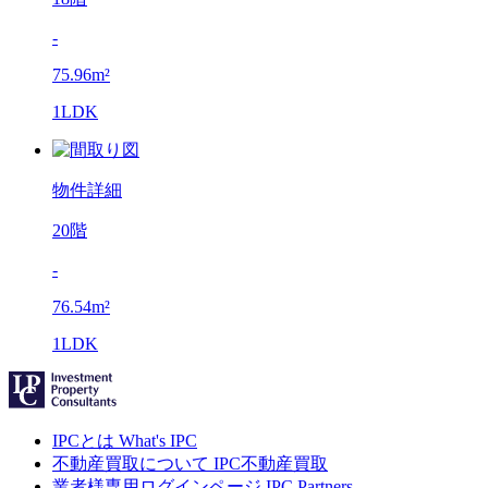
-
75.96m²
1LDK
物件詳細
20階
-
76.54m²
1LDK
IPCとは
What's IPC
不動産買取について
IPC不動産買取
業者様専用ログインページ
IPC Partners