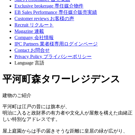
Exclusive brokerage
専任媒介物件
EB Sales Performance
専任媒介販売実績
Customer reviews
お客様の声
Recruit
リクルート
Magazine
連載
Company
会社情報
IPC Partners
業者様専用ログインページ
Contact
お問合せ
Privacy Policy
プライバシーポリシー
Language
言語
平河町森タワーレジデンス
建物のご紹介
平河町は江戸の昔には旗本が、
明治に入ると政財界の有力者や文化人が屋敷を構えた由緒正
しい特別なアドレスです。
屋上庭園からは手の届きそうな距離に皇居の緑が広がり、