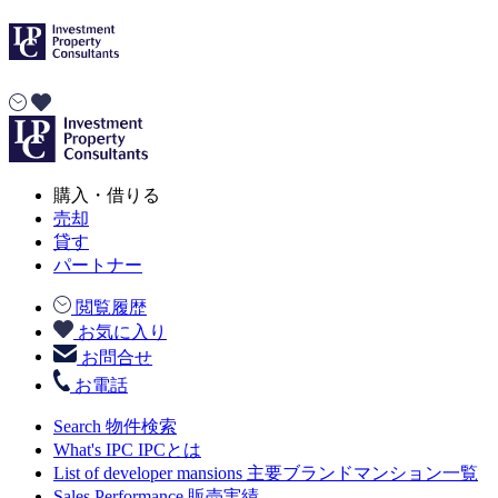
購入・借りる
売却
貸す
パートナー
閲覧履歴
お気に入り
お問合せ
お電話
Search
物件検索
What's IPC
IPCとは
List of developer mansions
主要ブランドマンション一覧
Sales Performance
販売実績