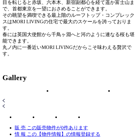
目を転じると赤坂、六本木、新宿副都心を経て遥か富士山ま
で、首都東京を一望におさめることができます。
その眺望を満喫できる最上階のルーフトップ・コンプレック
スはMORI LIVINGの住宅で最大のスケールを誇っておりま
す。
春には英国大使館から千鳥ヶ淵へと河のように連なる桜も堪
能できます。
丸ノ内に一番近いMORI LIVINGだからこそ味わえる贅沢で
す。
Gallery
販 売
この販売物件が
0
件あります
情 報
この【物件情報】の情報登録する