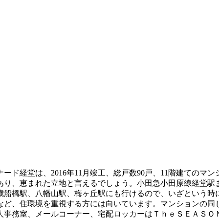
ド経堂は、2016年11月竣工、総戸数90戸、11階建ての
り、恵まれた立地と言えるでしょう。小田急小田原線経堂駅ま
歳船橋駅、八幡山駅、梅ヶ丘駅にも行けるので、いざという時
など、住環境を重視する方には向いています。マンションの同
人事務室、メールコーナー、宅配ロッカーはＴｈｅＳＥＡＳＯ