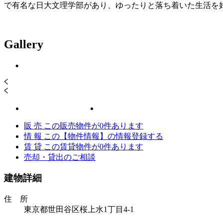
で有名な日大文理学部があり、ゆったりと落ち着いた生活を
Gallery
販 売
この販売物件が
0
件あります
情 報
この【物件情報】の情報登録する
賃 貸
この賃貸物件が
0
件あります
売却・貸出のご相談
建物詳細
住 所
東京都世田谷区桜上水1丁目4-1