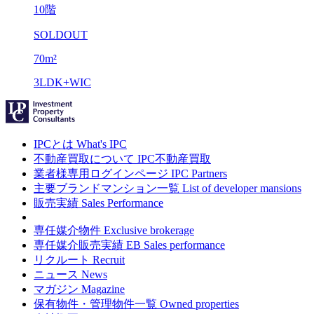
10階
SOLDOUT
70m²
3LDK+WIC
IPCとは
What's IPC
不動産買取について
IPC不動産買取
業者様専用ログインページ
IPC Partners
主要ブランドマンション一覧
List of developer mansions
販売実績
Sales Performance
専任媒介物件
Exclusive brokerage
専任媒介販売実績
EB Sales performance
リクルート
Recruit
ニュース
News
マガジン
Magazine
保有物件・管理物件一覧
Owned properties