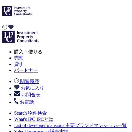
購入・借りる
売却
貸す
パートナー
閲覧履歴
お気に入り
お問合せ
お電話
Search
物件検索
What's IPC
IPCとは
List of developer mansions
主要ブランドマンション一覧
Sales Performance
販売実績