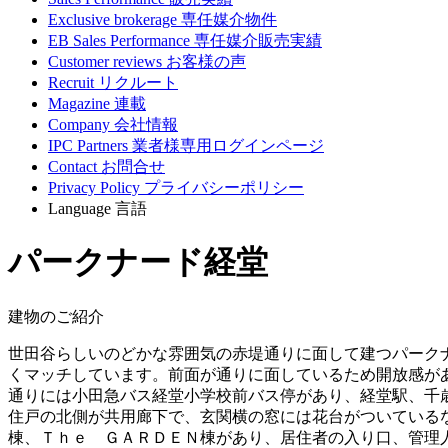
Exclusive brokerage
専任媒介物件
EB Sales Performance
専任媒介販売実績
Customer reviews
お客様の声
Recruit
リクルート
Magazine
連載
Company
会社情報
IPC Partners
業者様専用ログインページ
Contact
お問合せ
Privacy Policy
プライバシーポリシー
Language
言語
パークナード経堂
建物のご紹介
世田谷らしいのどかな雰囲気の赤堤通りに面して建つパークナー
くマッチしています。前面が通りに面しているため開放感があ
通りには小田急バス経堂小学校前バス停があり、経堂駅、千
住戸の北側が共用廊下で、玄関横の窓には花台がついている
棟、Ｔｈｅ ＧＡＲＤＥＮ棟があり、居住者の入り口、管理