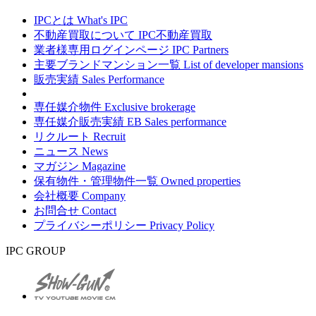
IPCとは
What's IPC
不動産買取について
IPC不動産買取
業者様専用ログインページ
IPC Partners
主要ブランドマンション一覧
List of developer mansions
販売実績
Sales Performance
専任媒介物件
Exclusive brokerage
専任媒介販売実績
EB Sales performance
リクルート
Recruit
ニュース
News
マガジン
Magazine
保有物件・管理物件一覧
Owned properties
会社概要
Company
お問合せ
Contact
プライバシーポリシー
Privacy Policy
IPC GROUP