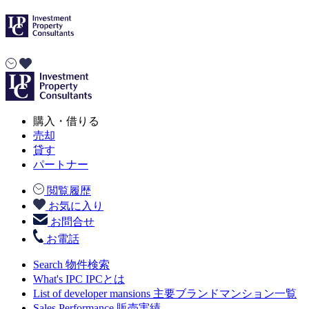
購入・借りる
売却
貸す
パートナー
閲覧履歴
お気に入り
お問合せ
お電話
Search
物件検索
What's IPC
IPCとは
List of developer mansions
主要ブランドマンション一覧
Sales Performance
販売実績