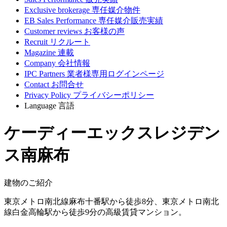
Exclusive brokerage
専任媒介物件
EB Sales Performance
専任媒介販売実績
Customer reviews
お客様の声
Recruit
リクルート
Magazine
連載
Company
会社情報
IPC Partners
業者様専用ログインページ
Contact
お問合せ
Privacy Policy
プライバシーポリシー
Language
言語
ケーディーエックスレジデン
ス南麻布
建物のご紹介
東京メトロ南北線麻布十番駅から徒歩8分、東京メトロ南北
線白金高輪駅から徒歩9分の高級賃貸マンション。