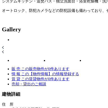
システムキッチン・追焚バス・独立洗面台・浴室乾燥機・洗
オートロック、防犯カメラなどの防犯設備も備わっており、
Gallery
販 売
この販売物件が
0
件あります
情 報
この【物件情報】の情報登録する
賃 貸
この賃貸物件が
0
件あります
売却・貸出のご相談
建物詳細
住 所