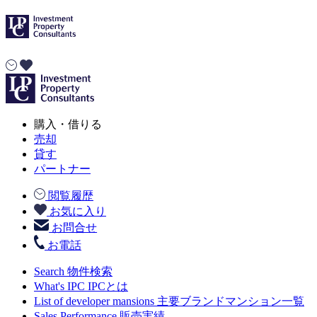
購入・借りる
売却
貸す
パートナー
閲覧履歴
お気に入り
お問合せ
お電話
Search
物件検索
What's IPC
IPCとは
List of developer mansions
主要ブランドマンション一覧
Sales Performance
販売実績