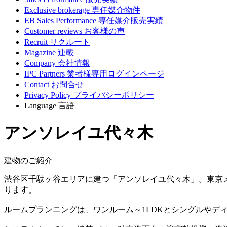
Exclusive brokerage
専任媒介物件
EB Sales Performance
専任媒介販売実績
Customer reviews
お客様の声
Recruit
リクルート
Magazine
連載
Company
会社情報
IPC Partners
業者様専用ログインページ
Contact
お問合せ
Privacy Policy
プライバシーポリシー
Language
言語
アンソレイユ代々木
建物のご紹介
渋谷区千駄ヶ谷エリアに建つ「アンソレイユ代々木」。東京
ります。
ルームプランニングは、ワンルーム～1LDKとシングルやデ