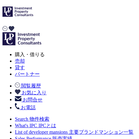
購入・借りる
売却
貸す
パートナー
閲覧履歴
お気に入り
お問合せ
お電話
Search
物件検索
What's IPC
IPCとは
List of developer mansions
主要ブランドマンション一覧
Sales Performance
販売実績