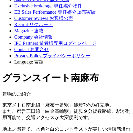
Exclusive brokerage
専任媒介物件
EB Sales Performance
専任媒介販売実績
Customer reviews
お客様の声
Recruit
リクルート
Magazine
連載
Company
会社情報
IPC Partners
業者様専用ログインページ
Contact
お問合せ
Privacy Policy
プライバシーポリシー
Language
言語
グランスイート南麻布
建物のご紹介
東京メトロ南北線「麻布十番駅」徒歩7分の好立地。
また、都営三田線「白金高輪駅」徒歩９分複数路線、駅が利
用可能で、交通アクセスが大変便利です。
地上14階建て、水色と白のコントラストが美しい清潔感溢れ