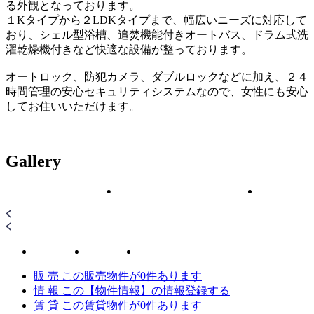
る外観となっております。
１Kタイプから２LDKタイプまで、幅広いニーズに対応して
おり、シェル型浴槽、追焚機能付きオートバス、ドラム式洗
濯乾燥機付きなど快適な設備が整っております。
オートロック、防犯カメラ、ダブルロックなどに加え、２４
時間管理の安心セキュリティシステムなので、女性にも安心
してお住いいただけます。
Gallery
販 売
この販売物件が
0
件あります
情 報
この【物件情報】の情報登録する
賃 貸
この賃貸物件が
0
件あります