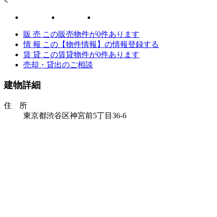
販 売
この販売物件が
0
件あります
情 報
この【物件情報】の情報登録する
賃 貸
この賃貸物件が
0
件あります
売却・貸出のご相談
建物詳細
住 所
東京都渋谷区神宮前5丁目36-6