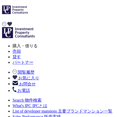
購入・借りる
売却
貸す
パートナー
閲覧履歴
お気に入り
お問合せ
お電話
Search
物件検索
What's IPC
IPCとは
List of developer mansions
主要ブランドマンション一覧
Sales Performance
販売実績