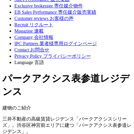
Exclusive brokerage
専任媒介物件
EB Sales Performance
専任媒介販売実績
Customer reviews
お客様の声
Recruit
リクルート
Magazine
連載
Company
会社情報
IPC Partners
業者様専用ログインページ
Contact
お問合せ
Privacy Policy
プライバシーポリシー
Language
言語
パークアクシス表参道レジデ
ンス
建物のご紹介
三井不動産の高級賃貸レジデンス「パークアクシスシリー
ズ」。渋谷区神宮前エリアに建つ「パークアクシス表参道レ
ジデンス」。