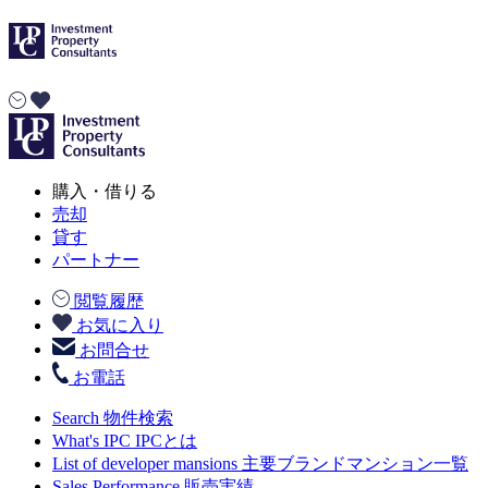
購入・借りる
売却
貸す
パートナー
閲覧履歴
お気に入り
お問合せ
お電話
Search
物件検索
What's IPC
IPCとは
List of developer mansions
主要ブランドマンション一覧
Sales Performance
販売実績