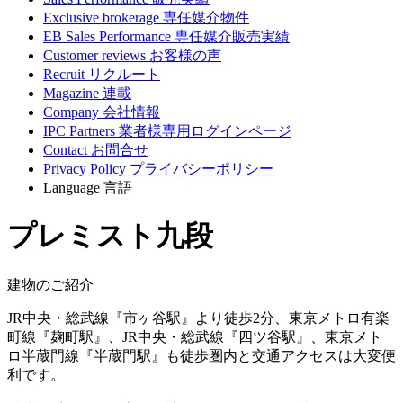
Exclusive brokerage
専任媒介物件
EB Sales Performance
専任媒介販売実績
Customer reviews
お客様の声
Recruit
リクルート
Magazine
連載
Company
会社情報
IPC Partners
業者様専用ログインページ
Contact
お問合せ
Privacy Policy
プライバシーポリシー
Language
言語
プレミスト九段
建物のご紹介
JR中央・総武線『市ヶ谷駅』より徒歩2分、東京メトロ有楽
町線『麹町駅』、JR中央・総武線『四ツ谷駅』、東京メト
ロ半蔵門線『半蔵門駅』も徒歩圏内と交通アクセスは大変便
利です。