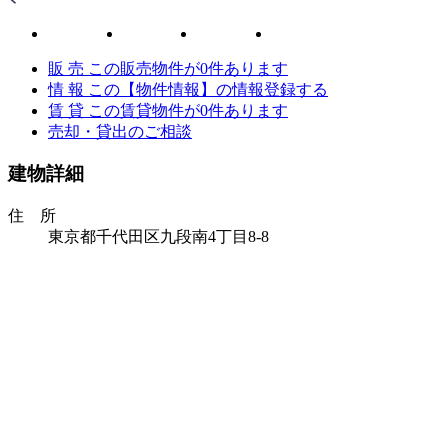
販 売
この販売物件が
0
件あります
情 報
この【物件情報】の情報登録する
賃 貸
この賃貸物件が
0
件あります
売却・貸出のご相談
建物詳細
住 所
東京都千代田区九段南4丁目8‐8