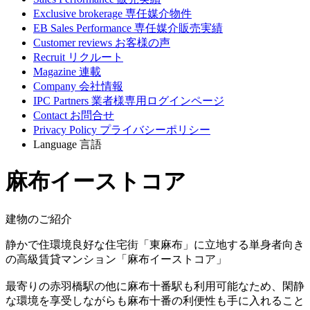
Exclusive brokerage
専任媒介物件
EB Sales Performance
専任媒介販売実績
Customer reviews
お客様の声
Recruit
リクルート
Magazine
連載
Company
会社情報
IPC Partners
業者様専用ログインページ
Contact
お問合せ
Privacy Policy
プライバシーポリシー
Language
言語
麻布イーストコア
建物のご紹介
静かで住環境良好な住宅街「東麻布」に立地する単身者向き
の高級賃貸マンション「麻布イーストコア」
最寄りの赤羽橋駅の他に麻布十番駅も利用可能なため、閑静
な環境を享受しながらも麻布十番の利便性も手に入れること