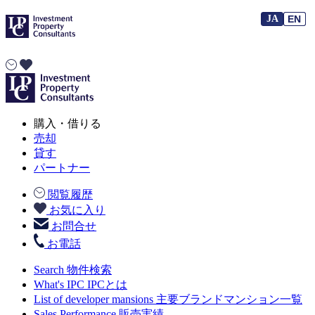
JA
EN
EN
購入・借りる
売却
貸す
パートナー
閲覧履歴
お気に入り
お問合せ
お電話
Search
物件検索
What's IPC
IPCとは
List of developer mansions
主要ブランドマンション一覧
Sales Performance
販売実績