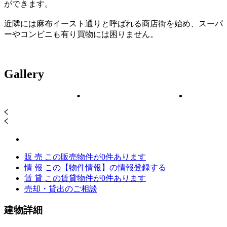
ができます。
近隣には麻布イースト通りと呼ばれる商店街を始め、スーパ
ーやコンビニも有り買物には困りません。
Gallery
販 売
この販売物件が
0
件あります
情 報
この【物件情報】の情報登録する
賃 貸
この賃貸物件が
0
件あります
売却・貸出のご相談
建物詳細