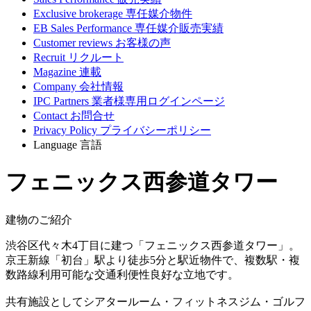
Exclusive brokerage
専任媒介物件
EB Sales Performance
専任媒介販売実績
Customer reviews
お客様の声
Recruit
リクルート
Magazine
連載
Company
会社情報
IPC Partners
業者様専用ログインページ
Contact
お問合せ
Privacy Policy
プライバシーポリシー
Language
言語
フェニックス西参道タワー
建物のご紹介
渋谷区代々木4丁目に建つ「フェニックス西参道タワー」。
京王新線「初台」駅より徒歩5分と駅近物件で、複数駅・複
数路線利用可能な交通利便性良好な立地です。
共有施設としてシアタールーム・フィットネスジム・ゴルフ