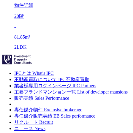
物件詳細
20階
-
81.85m²
2LDK
IPCとは
What's IPC
不動産買取について
IPC不動産買取
業者様専用ログインページ
IPC Partners
主要ブランドマンション一覧
List of developer mansions
販売実績
Sales Performance
専任媒介物件
Exclusive brokerage
専任媒介販売実績
EB Sales performance
リクルート
Recruit
ニュース
News