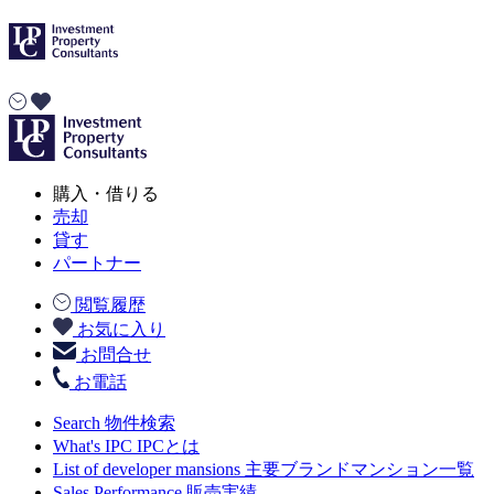
購入・借りる
売却
貸す
パートナー
閲覧履歴
お気に入り
お問合せ
お電話
Search
物件検索
What's IPC
IPCとは
List of developer mansions
主要ブランドマンション一覧
Sales Performance
販売実績