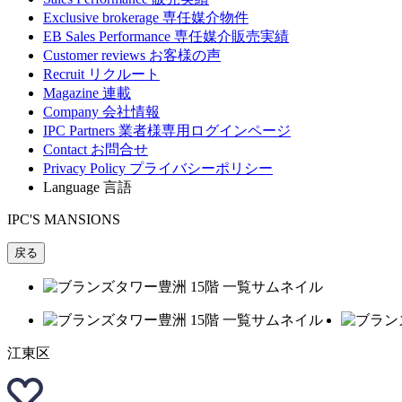
Exclusive brokerage
専任媒介物件
EB Sales Performance
専任媒介販売実績
Customer reviews
お客様の声
Recruit
リクルート
Magazine
連載
Company
会社情報
IPC Partners
業者様専用ログインページ
Contact
お問合せ
Privacy Policy
プライバシーポリシー
Language
言語
IPC'S MANSIONS
戻る
江東区