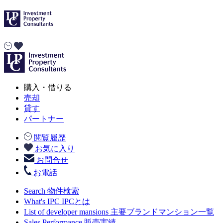
購入・借りる
売却
貸す
パートナー
閲覧履歴
お気に入り
お問合せ
お電話
Search
物件検索
What's IPC
IPCとは
List of developer mansions
主要ブランドマンション一覧
Sales Performance
販売実績