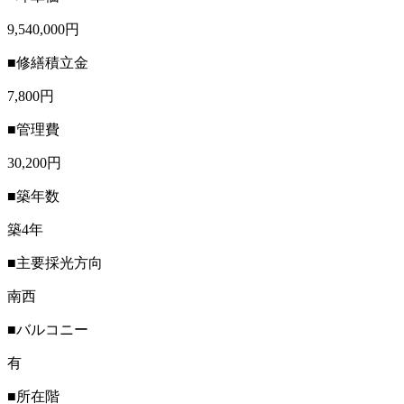
9,540,000円
■修繕積立金
7,800円
■管理費
30,200円
■築年数
築4年
■主要採光方向
南西
■バルコニー
有
■所在階