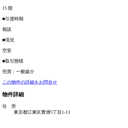
15 階
■引渡時期
相談
■現況
空室
■取引態様
売買：一般媒介
この物件の詳細をお問合せ
物件詳細
住 所
東京都江東区豊洲5丁目1-13