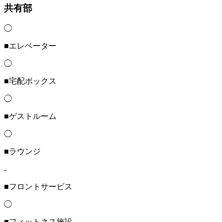
共有部
◯
■エレベーター
◯
■宅配ボックス
◯
■ゲストルーム
◯
■ラウンジ
-
■フロントサービス
◯
■フィットネス施設