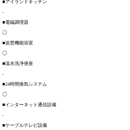
■アイランドキッチン
-
■電磁調理器
◯
■追焚機能浴室
◯
■温水洗浄便座
-
■24時間換気システム
◯
■インターネット通信設備
-
■ケーブルテレビ設備