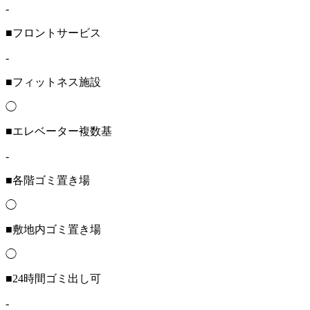
-
■フロントサービス
-
■フィットネス施設
◯
■エレベーター複数基
-
■各階ゴミ置き場
◯
■敷地内ゴミ置き場
◯
■24時間ゴミ出し可
-