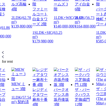
ミス
ルズ高輪
ームズ 3
アイ白金
坂檜
4階
ファミー
階
6階
パー
 5
ルコート
ート
2LDK(62.78
1LDK+WIC(50.67
2LDK(56.73
白金タワ
檜町 
m²)
m²)
m²)
ーズ 2階
ワー 
¥139,800,000
¥140,000,000
¥164,800,000
(61.86
1SLDK+SIC(63.25
1LDK
800,000
m²)
m²)
¥179,980,000
¥585,
for rent
MEW ミ
ュー 3階
ザ・
ィー
レジディ
パークオ
ザ・パー
ウ三
ーブ
アタワー
アシス赤
クハウス
1LDK(57.54
(The 
仙台
麻布十番
坂丹後坂
芝御成門
m²) 契約済
Mita)
階
4階
3階
12階