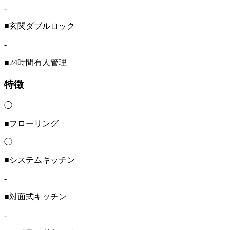
-
■玄関ダブルロック
-
■24時間有人管理
特徴
◯
■フローリング
◯
■システムキッチン
-
■対面式キッチン
-