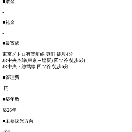
■敷金
-
■礼金
-
■最寄駅
東京メトロ有楽町線 麹町 徒歩4分
JR中央本線(東京～塩尻) 四ツ谷 徒歩6分
JR中央・総武線 四ツ谷 徒歩6分
■管理費
-円
■築年数
築26年
■主要採光方向
北西