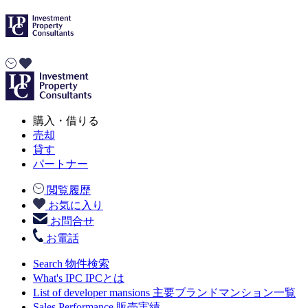
購入・借りる
売却
貸す
パートナー
閲覧履歴
お気に入り
お問合せ
お電話
Search
物件検索
What's IPC
IPCとは
List of developer mansions
主要ブランドマンション一覧
Sales Performance
販売実績