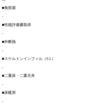
■角部屋
-
■性能評価書取得
-
■外断熱
-
■スケルトンインフィル（S.I.）
-
■二重床・二重天井
-
■床暖房
-