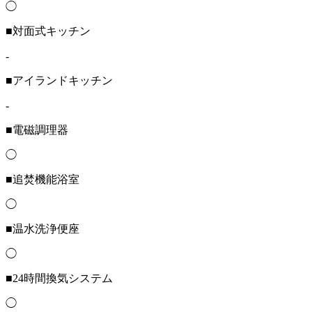
◯
■対面式キッチン
-
■アイランドキッチン
-
■電磁調理器
◯
■追焚機能浴室
◯
■温水洗浄便座
◯
■24時間換気システム
◯