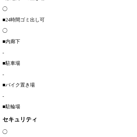
◯
■24時間ゴミ出し可
◯
■内廊下
-
■駐車場
-
■バイク置き場
-
■駐輪場
セキュリティ
◯