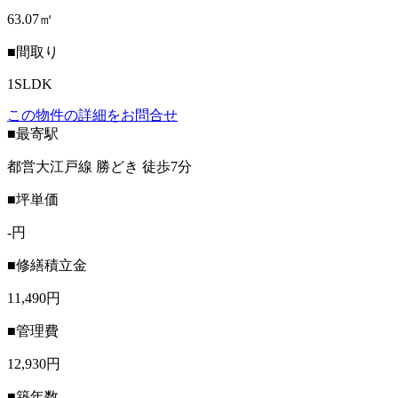
63.07㎡
■間取り
1SLDK
この物件の詳細をお問合せ
■最寄駅
都営大江戸線 勝どき 徒歩7分
■坪単価
-円
■修繕積立金
11,490円
■管理費
12,930円
■築年数