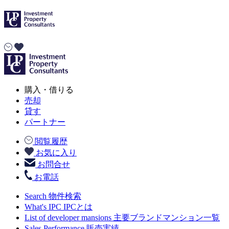
購入・借りる
売却
貸す
パートナー
閲覧履歴
お気に入り
お問合せ
お電話
Search
物件検索
What's IPC
IPCとは
List of developer mansions
主要ブランドマンション一覧
Sales Performance
販売実績