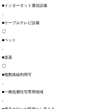
■インターネット通信設備
-
■ケーブルテレビ設備
◯
■ペット
-
■楽器
◯
■複数路線利用可
-
■一種低層住宅専用地域
-