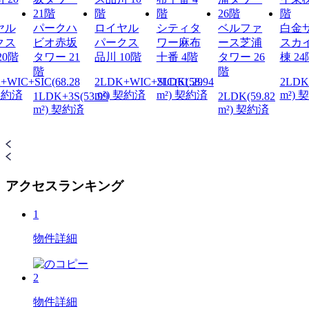
ヤル
パークハ
ロイヤル
シティタ
ベルファ
白金
クス
ビオ赤坂
パークス
ワー麻布
ース芝浦
スカ
20階
タワー 21
品川 10階
十番 4階
タワー 26
棟 24
階
階
+WIC+SIC(68.28
2LDK+WIC+SIC(61.29
2LDK(58.94
2LDK(
 契約済
m²) 契約済
m²) 契約済
m²) 
1LDK+3S(53.99
2LDK(59.82
m²) 契約済
m²) 契約済
アクセスランキング
1
物件詳細
2
物件詳細