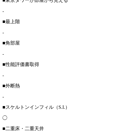
■東京タワーが部屋から見える
-
■最上階
-
■角部屋
-
■性能評価書取得
-
■外断熱
-
■スケルトンインフィル（S.I.）
◯
■二重床・二重天井