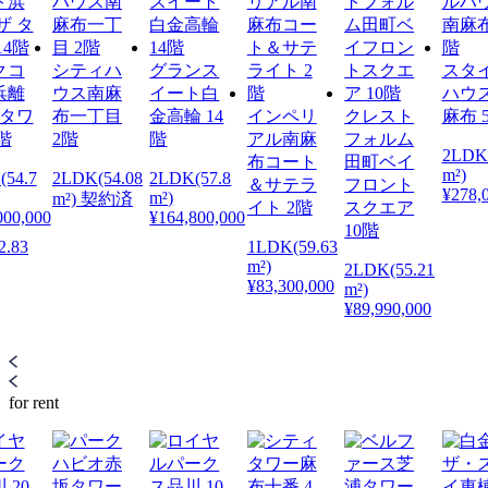
クコ
シティハ
グランス
スタ
浜離
ウス南麻
イート白
ハウ
 タワ
布一丁目
金高輪 14
インペリ
クレスト
麻布 
4階
2階
階
アル南麻
フォルム
2LDK(
布コート
田町ベイ
m²)
(54.7
2LDK(54.08
2LDK(57.8
＆サテラ
フロント
¥278,
m²)
m²) 契約済
イト 2階
スクエア
000,000
¥164,800,000
10階
2.83
1LDK(59.63
m²)
2LDK(55.21
¥83,300,000
m²)
¥89,990,000
for rent