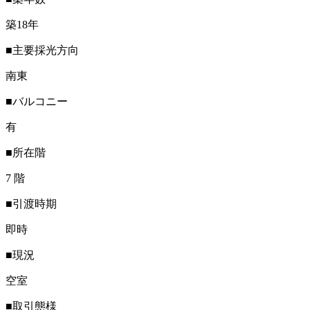
築18年
■主要採光方向
南東
■バルコニー
有
■所在階
7 階
■引渡時期
即時
■現況
空室
■取引態様