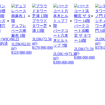
ンズ
プラウド
シテ
狸穴
デュフレ
タワー芝
パークコ
ワー
階
ベース南
浦 13階
パークコ
ート浜離
門 16
麻布 1階
ート六本
宮 ザ タワ
+WIC(60.21
3LDK(72.58
2LDK
木ヒルト
ー 14階
m²)
m²)
 契約済
1LDK(62.01
ップ 7階
¥179,990,000
¥378,
m²)
2LDK(71.59
¥119,980,000
m²)
2LDK+S(71.37
¥388,000,000
m²)
¥399,000,000