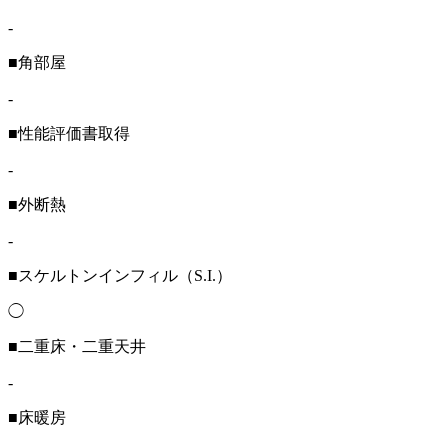
-
■角部屋
-
■性能評価書取得
-
■外断熱
-
■スケルトンインフィル（S.I.）
◯
■二重床・二重天井
-
■床暖房