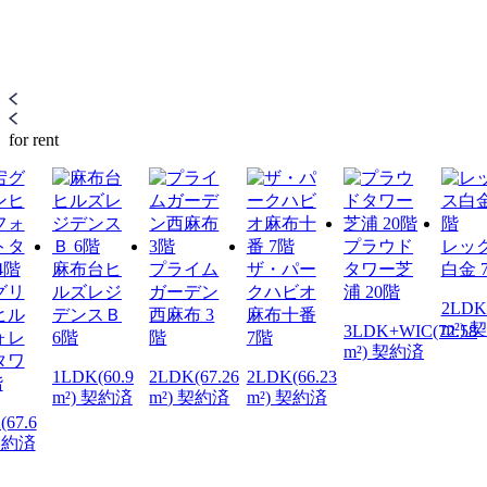
for rent
プラウド
レッ
麻布台ヒ
プライム
ザ・パー
タワー芝
白金 
グリ
ルズレジ
ガーデン
クハビオ
浦 20階
2LDK
ヒル
デンスＢ
西麻布 3
麻布十番
m²) 
3LDK+WIC(72.58
ォレ
6階
階
7階
m²) 契約済
タワ
1LDK(60.9
2LDK(67.26
2LDK(66.23
階
m²) 契約済
m²) 契約済
m²) 契約済
(67.6
 契約済