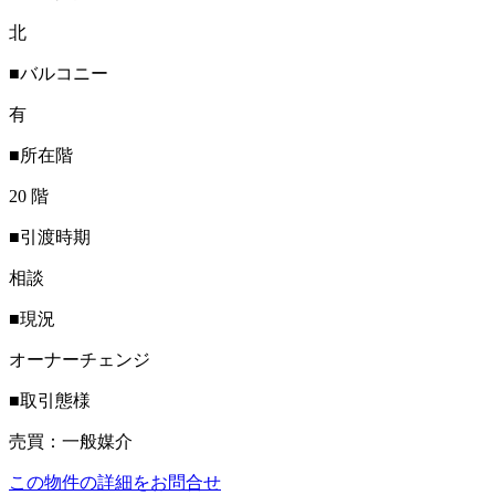
北
■バルコニー
有
■所在階
20 階
■引渡時期
相談
■現況
オーナーチェンジ
■取引態様
売買：一般媒介
この物件の詳細をお問合せ