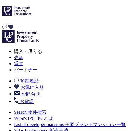
購入・借りる
売却
貸す
パートナー
閲覧履歴
お気に入り
お問合せ
お電話
Search
物件検索
What's IPC
IPCとは
List of developer mansions
主要ブランドマンション一覧
Sales Performance
販売実績