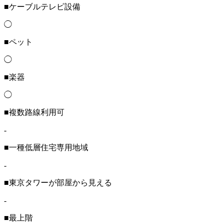
■ケーブルテレビ設備
◯
■ペット
◯
■楽器
◯
■複数路線利用可
-
■一種低層住宅専用地域
-
■東京タワーが部屋から見える
-
■最上階