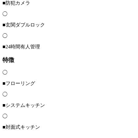
■防犯カメラ
◯
■玄関ダブルロック
◯
■24時間有人管理
特徴
◯
■フローリング
◯
■システムキッチン
◯
■対面式キッチン