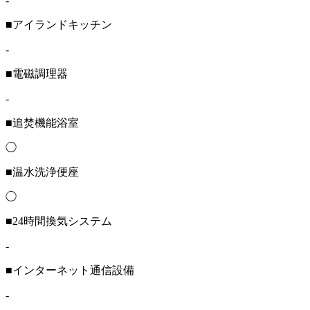
-
■アイランドキッチン
-
■電磁調理器
-
■追焚機能浴室
◯
■温水洗浄便座
◯
■24時間換気システム
-
■インターネット通信設備
-