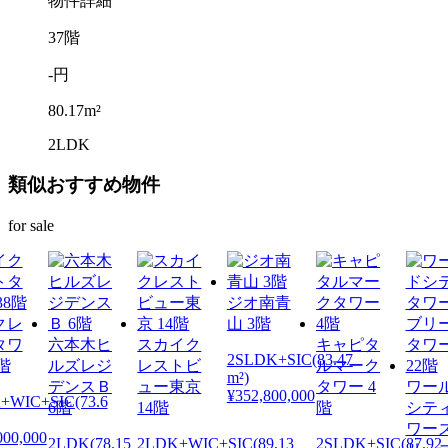
物件詳細
37階
-円
80.17m²
2LDK
類似おすすめ物件
for sale
ジオ南青
クレ
山 3階
タワ
六本木ヒ
スカイク
キャピタ
2SLDK+SIC(83.47
8階
ルズレジ
レストビ
ルマーク
m²)
デンスＢ
ュー東京
タワー 4
ワー
¥352,800,000
+WIC+SIC(73.6
6階
14階
階
シテ
ワー
000,000
2LDK(78.15
2LDK+WIC+SIC(89.13
2SLDK+SIC(87.92