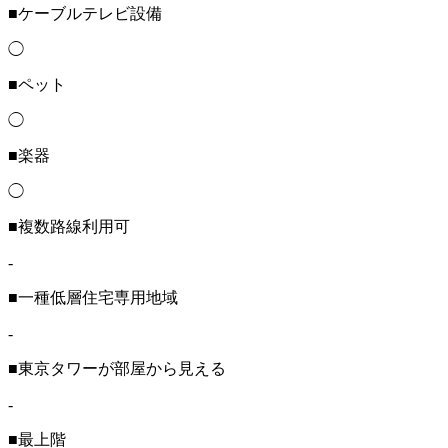
■ケーブルテレビ設備
◯
■ペット
◯
■楽器
◯
■複数路線利用可
-
■一種低層住宅専用地域
-
■東京タワーが部屋から見える
-
■最上階