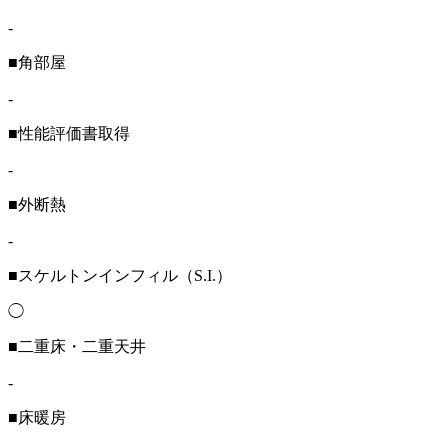
-
■角部屋
-
■性能評価書取得
-
■外断熱
-
■スケルトンインフィル（S.I.）
◯
■二重床・二重天井
-
■床暖房