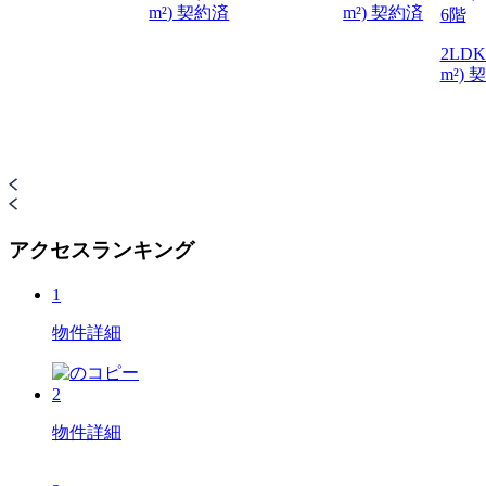
m²) 契約済
m²) 契約済
6階
2LDK(
m²) 
アクセスランキング
1
物件詳細
2
物件詳細