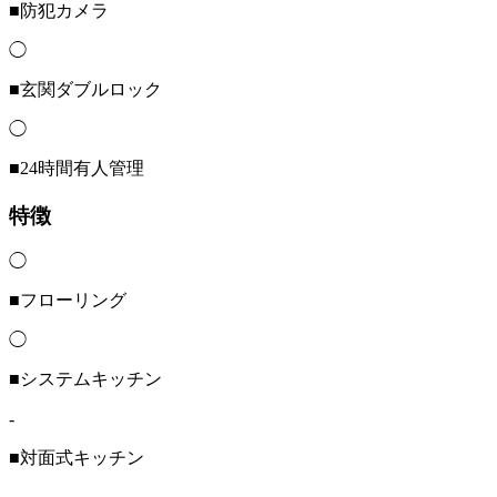
■防犯カメラ
◯
■玄関ダブルロック
◯
■24時間有人管理
特徴
◯
■フローリング
◯
■システムキッチン
-
■対面式キッチン