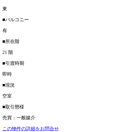
東
■バルコニー
有
■所在階
21 階
■引渡時期
即時
■現況
空室
■取引態様
売買：一般媒介
この物件の詳細をお問合せ