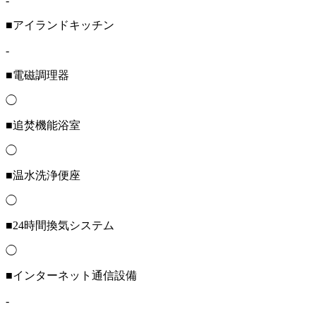
-
■アイランドキッチン
-
■電磁調理器
◯
■追焚機能浴室
◯
■温水洗浄便座
◯
■24時間換気システム
◯
■インターネット通信設備
-