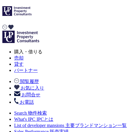
購入・借りる
売却
貸す
パートナー
閲覧履歴
お気に入り
お問合せ
お電話
Search
物件検索
What's IPC
IPCとは
List of developer mansions
主要ブランドマンション一覧
Sales Performance
販売実績