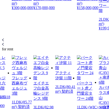
リー
m²)
m²)
m²)
ワー 
¥300,000,000
¥170,000,000
¥158,000,000
階
2LDK
m²)
¥199,
for rent
アクティ
レジ
フレッグ
汐留 11階
ス六
西麻布ヴ
エイチエ
パークコ
2LDK(80.41
カバ
5階
ェルジュ
フ白金高
ート虎ノ
m²) 契約済
ラス
3階
輪レジデ
門愛宕タ
5.33
(85.18
山
ンス 9階
ワー 24階
1LDK(85.77
(CAV
000
m²) 契約済
3LDK(82.98
1LDK+WIC+SIC(79
＋南青