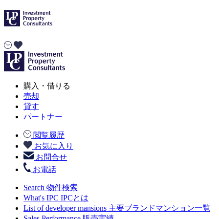
購入・借りる
売却
貸す
パートナー
閲覧履歴
お気に入り
お問合せ
お電話
Search
物件検索
What's IPC
IPCとは
List of developer mansions
主要ブランドマンション一覧
Sales Performance
販売実績