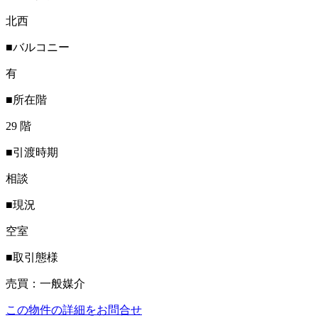
北西
■バルコニー
有
■所在階
29 階
■引渡時期
相談
■現況
空室
■取引態様
売買：一般媒介
この物件の詳細をお問合せ