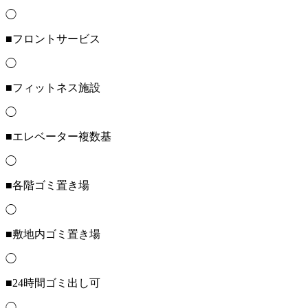
◯
■フロントサービス
◯
■フィットネス施設
◯
■エレベーター複数基
◯
■各階ゴミ置き場
◯
■敷地内ゴミ置き場
◯
■24時間ゴミ出し可
◯