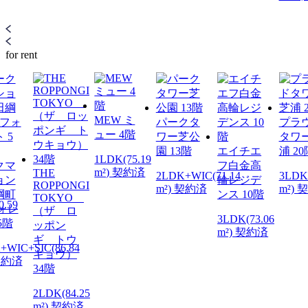
for rent
MEW ミ
パークタ
プラ
ュー 4階
ワー芝公
タワ
園 13階
エイチエ
浦 20
1LDK(75.19
クマ
フ白金高
m²) 契約済
THE
2LDK+WIC(71.14
3LDK
ョン
輪レジデ
ROPPONGI
m²) 契約済
m²) 
綱町
ンス 10階
TOKYO
0.59
ォレ
（ザ ロ
3LDK(73.06
5階
ッポン
m²) 契約済
ギ トウ
+WIC+SIC(86.84
キョウ）
 契約済
34階
2LDK(84.25
m²) 契約済