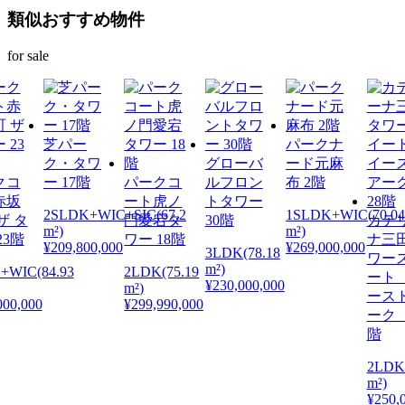
類似おすすめ物件
for sale
芝パー
パークナ
ク・タワ
グローバ
ード元麻
クコ
ー 17階
パークコ
ルフロン
布 2階
赤坂
ート虎ノ
トタワー
2SLDK+WIC+SIC(67.2
1SLDK+WIC(70.0
ザ タ
門愛宕タ
30階
カテ
m²)
m²)
23階
ワー 18階
ナ三
¥209,800,000
¥269,000,000
3LDK(78.18
ワー
m²)
+WIC(84.93
2LDK(75.19
ート
¥230,000,000
m²)
ース
000,000
¥299,990,000
ーク 
階
2LDK+
m²)
¥250,