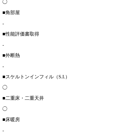
◯
■角部屋
-
■性能評価書取得
-
■外断熱
-
■スケルトンインフィル（S.I.）
◯
■二重床・二重天井
◯
■床暖房
-