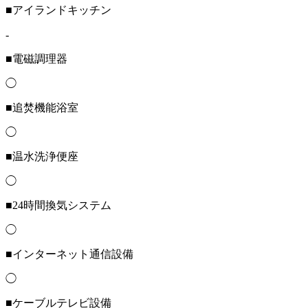
■アイランドキッチン
-
■電磁調理器
◯
■追焚機能浴室
◯
■温水洗浄便座
◯
■24時間換気システム
◯
■インターネット通信設備
◯
■ケーブルテレビ設備