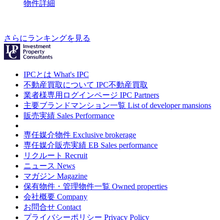
物件詳細
さらにランキングを見る
IPCとは
What's IPC
不動産買取について
IPC不動産買取
業者様専用ログインページ
IPC Partners
主要ブランドマンション一覧
List of developer mansions
販売実績
Sales Performance
専任媒介物件
Exclusive brokerage
専任媒介販売実績
EB Sales performance
リクルート
Recruit
ニュース
News
マガジン
Magazine
保有物件・管理物件一覧
Owned properties
会社概要
Company
お問合せ
Contact
プライバシーポリシー
Privacy Policy