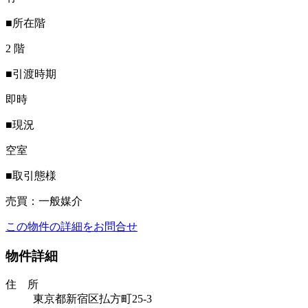
■所在階
2 階
■引渡時期
即時
■現況
空室
■取引態様
売買：一般媒介
この物件の詳細をお問合せ
物件詳細
住 所
東京都新宿区払方町25-3