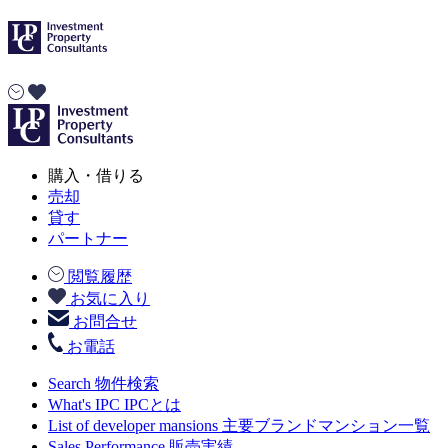
購入・借りる
売却
貸す
パートナー
閲覧履歴
お気に入り
お問合せ
お電話
Search
物件検索
What's IPC
IPCとは
List of developer mansions
主要ブランドマンション一覧
Sales Performance
販売実績