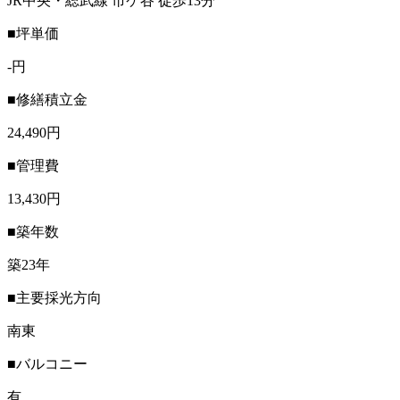
JR中央・総武線 市ケ谷 徒歩13分
■坪単価
-円
■修繕積立金
24,490円
■管理費
13,430円
■築年数
築23年
■主要採光方向
南東
■バルコニー
有