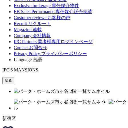
Exclusive brokerage
専任媒介物件
EB Sales Performance
専任媒介販売実績
Customer reviews
お客様の声
Recruit
リクルート
Magazine
連載
Company
会社情報
IPC Partners
業者様専用ログインページ
Contact
お問合せ
Privacy Policy
プライバシーポリシー
Language
言語
IPC'S MANSIONS
戻る
新宿区