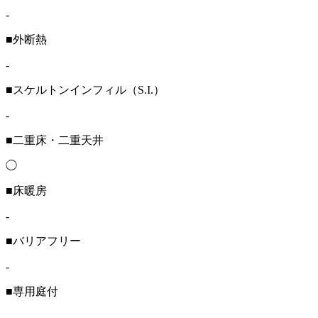
-
■外断熱
-
■スケルトンインフィル（S.I.）
-
■二重床・二重天井
◯
■床暖房
-
■バリアフリー
-
■専用庭付
-