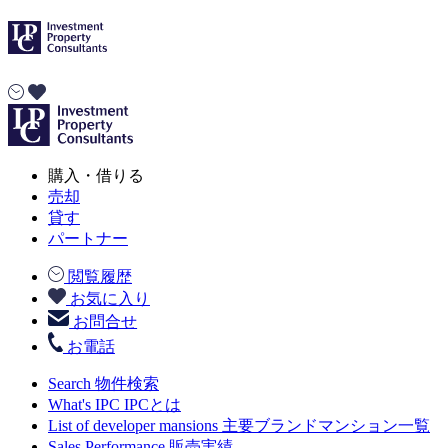
購入・借りる
売却
貸す
パートナー
閲覧履歴
お気に入り
お問合せ
お電話
Search
物件検索
What's IPC
IPCとは
List of developer mansions
主要ブランドマンション一覧
Sales Performance
販売実績