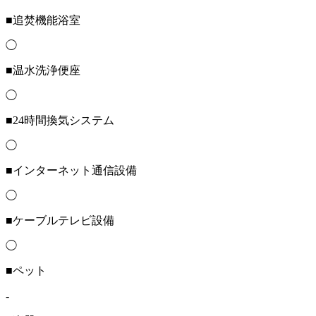
■追焚機能浴室
◯
■温水洗浄便座
◯
■24時間換気システム
◯
■インターネット通信設備
◯
■ケーブルテレビ設備
◯
■ペット
-