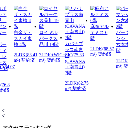
麻布アル
白金ザ・
ロイヤル
テミス 6
パー
スカイ東
パークス
階
ンシ
カバナプ
ポー
棟 4階
品川 19階
六本木
2LDK(68.57
ラス南青
ティ
階
m²) 契約済
2LDK(83.41
3LDK+WIC+SIC(75.33
山
 レ
m²) 契約済
m²) 契約済
1LDK(
(CAVANA
ンス
m²) 
(84.07
＋南青山)
 13
7階
2LDK(82.75
(76.8
m²) 契約済
 契約済
アクセスランキング