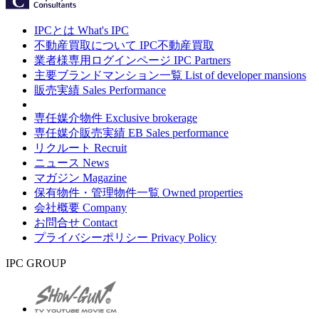
IPCとは
What's IPC
不動産買取について
IPC不動産買取
業者様専用ログインページ
IPC Partners
主要ブランドマンション一覧
List of developer mansions
販売実績
Sales Performance
専任媒介物件
Exclusive brokerage
専任媒介販売実績
EB Sales performance
リクルート
Recruit
ニュース
News
マガジン
Magazine
保有物件・管理物件一覧
Owned properties
会社概要
Company
お問合せ
Contact
プライバシーポリシー
Privacy Policy
IPC GROUP