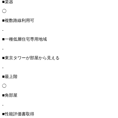
■楽器
◯
■複数路線利用可
-
■一種低層住宅専用地域
-
■東京タワーが部屋から見える
-
■最上階
◯
■角部屋
-
■性能評価書取得