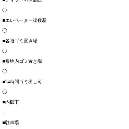
◯
■エレベーター複数基
◯
■各階ゴミ置き場
◯
■敷地内ゴミ置き場
◯
■24時間ゴミ出し可
◯
■内廊下
-
■駐車場