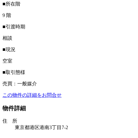
■所在階
9 階
■引渡時期
相談
■現況
空室
■取引態様
売買：一般媒介
この物件の詳細をお問合せ
物件詳細
住 所
東京都港区港南3丁目7-2