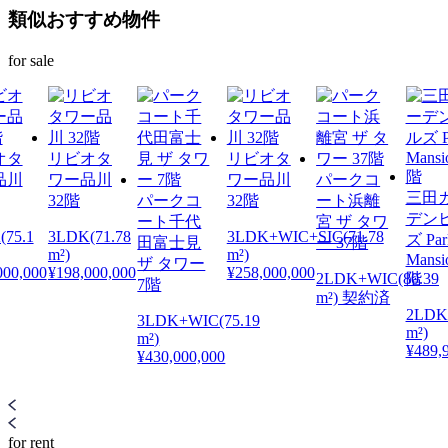
類似おすすめ物件
for sale
オタ
リビオタ
リビオタ
品川
ワー品川
ワー品川
パークコ
三田
32階
パークコ
32階
ート浜離
デン
ート千代
宮 ザ タワ
(75.1
3LDK(71.78
3LDK+WIC+SIC(71.78
ズ Par
田富士見
ー 37階
m²)
m²)
Mansi
ザ タワー
000,000
¥198,000,000
¥258,000,000
2LDK+WIC(80.39
階
7階
m²) 契約済
2LDK(
3LDK+WIC(75.19
m²)
m²)
¥489,
¥430,000,000
for rent