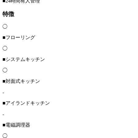
■24時間有人管理
特徴
◯
■フローリング
◯
■システムキッチン
◯
■対面式キッチン
-
■アイランドキッチン
-
■電磁調理器
◯