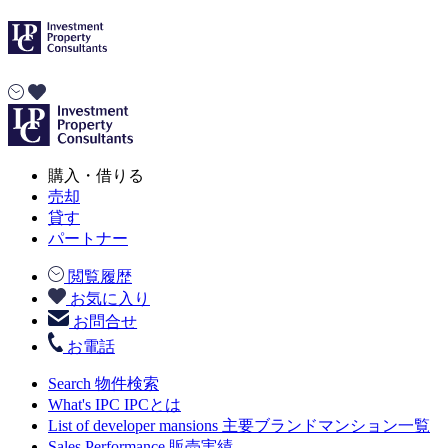
購入・借りる
売却
貸す
パートナー
閲覧履歴
お気に入り
お問合せ
お電話
Search
物件検索
What's IPC
IPCとは
List of developer mansions
主要ブランドマンション一覧
Sales Performance
販売実績