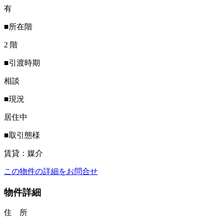
有
■所在階
2 階
■引渡時期
相談
■現況
居住中
■取引態様
賃貸：媒介
この物件の詳細をお問合せ
物件詳細
住 所