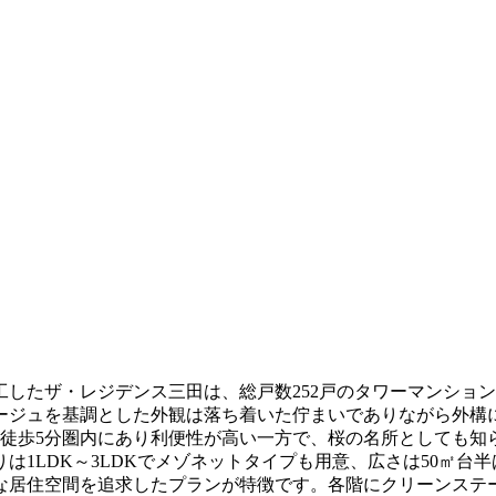
竣工したザ・レジデンス三田は、総戸数252戸のタワーマンシ
ージュを基調とした外観は落ち着いた佇まいでありながら外構
徒歩5分圏内にあり利便性が高い一方で、桜の名所としても知
1LDK～3LDKでメゾネットタイプも用意、広さは50㎡台半
な居住空間を追求したプランが特徴です。各階にクリーンステ