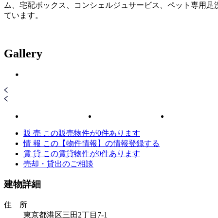
ム、宅配ボックス、コンシェルジュサービス、ペット専用足
ています。
Gallery
販 売
この販売物件が
0
件あります
情 報
この【物件情報】の情報登録する
賃 貸
この賃貸物件が
0
件あります
売却・貸出のご相談
建物詳細
住 所
東京都港区三田2丁目7-1