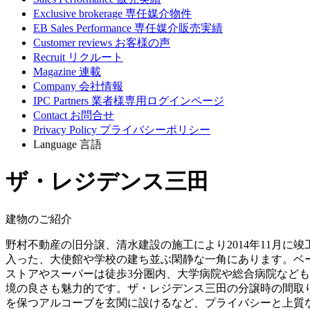
Exclusive brokerage
専任媒介物件
EB Sales Performance
専任媒介販売実績
Customer reviews
お客様の声
Recruit
リクルート
Magazine
連載
Company
会社情報
IPC Partners
業者様専用ログインページ
Contact
お問合せ
Privacy Policy
プライバシーポリシー
Language
言語
ザ・レジデンス三田
建物のご紹介
野村不動産の旧分譲、清水建設の施工により2014年11月に
入った、大使館や学校の建ち並ぶ閑静な一角にあります。ベ
ストアやスーパーは徒歩3分圏内、大学病院や総合病院なども
境の良さも魅力的です。ザ・レジデンス三田の分譲時の間取りは
を保つアルコーブを玄関に設けるなど、プライバシーと上質