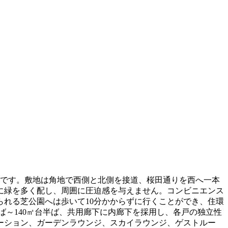
ョンです。敷地は角地で西側と北側を接道、桜田通りを西へ一本
に緑を多く配し、周囲に圧迫感を与えません。コンビニエンス
られる芝公園へは歩いて10分かからずに行くことができ、住環
ば～140㎡台半ば、共用廊下に内廊下を採用し、各戸の独立性
ーション、ガーデンラウンジ、スカイラウンジ、ゲストルー