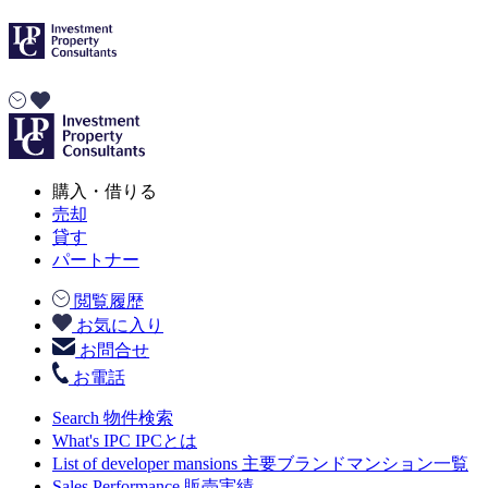
購入・借りる
売却
貸す
パートナー
閲覧履歴
お気に入り
お問合せ
お電話
Search
物件検索
What's IPC
IPCとは
List of developer mansions
主要ブランドマンション一覧
Sales Performance
販売実績