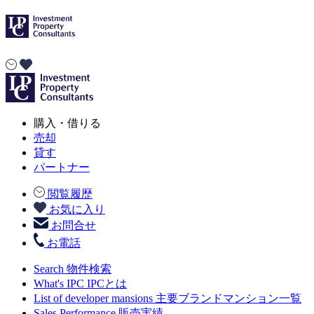
購入・借りる
売却
貸す
パートナー
閲覧履歴
お気に入り
お問合せ
お電話
Search
物件検索
What's IPC
IPCとは
List of developer mansions
主要ブランドマンション一覧
Sales Performance
販売実績