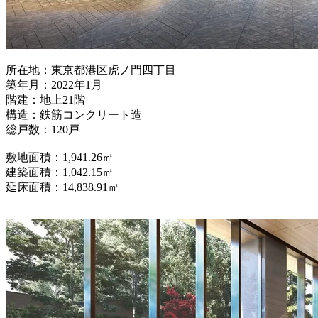
所在地：東京都港区虎ノ門四丁目
築年月：
2022
年
1
月
階建：地上
21
階
構造：鉄筋コンクリート造
総戸数：
120
戸
敷地面積：
1,941.26
㎡
建築面積：
1,042.15
㎡
延床面積：
14,838.91
㎡