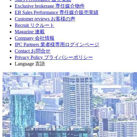
Exclusive brokerage
専任媒介物件
EB Sales Performance
専任媒介販売実績
Customer reviews
お客様の声
Recruit
リクルート
Magazine
連載
Company
会社情報
IPC Partners
業者様専用ログインページ
Contact
お問合せ
Privacy Policy
プライバシーポリシー
Language
言語