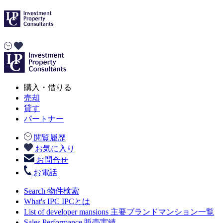
購入・借りる
売却
貸す
パートナー
閲覧履歴
お気に入り
お問合せ
お電話
Search
物件検索
What's IPC
IPCとは
List of developer mansions
主要ブランドマンション一覧
Sales Performance
販売実績