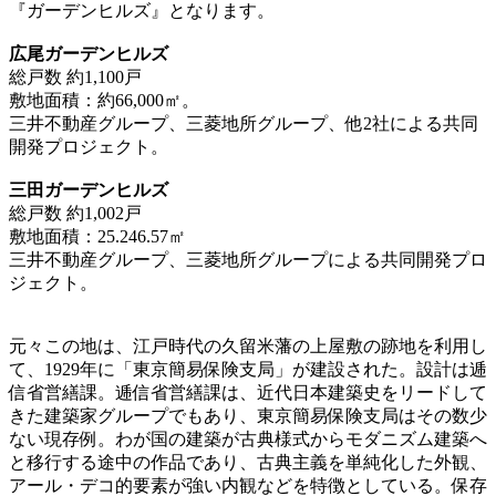
『ガーデンヒルズ』となります。
広尾ガーデンヒルズ
総戸数 約1,100戸
敷地面積：約66,000㎡。
三井不動産グループ、三菱地所グループ、他2社による共同
開発プロジェクト。
三田ガーデンヒルズ
総戸数 約1,002戸
敷地面積：25.246.57
㎡
三井不動産グループ、三菱地所グループによる共同開発プロ
ジェクト。
元々この地は、江戸時代の久留米藩の上屋敷の跡地を利用し
て、1929年に「東京簡易保険支局」が建設された。設計は逓
信省営繕課。逓信省営繕課は、近代日本建築史をリードして
きた建築家グループでもあり、東京簡易保険支局はその数少
ない現存例。わが国の建築が古典様式からモダニズム建築へ
と移行する途中の作品であり、古典主義を単純化した外観、
アール・デコ的要素が強い内観などを特徴としている。保存