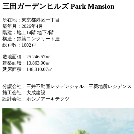
三田ガーデンヒルズ Park Mansion
所在地：東京都港区一丁目
築年月：
2026
年4
月
階建：地上14
階
地下2
階
構造：鉄筋コンクリート造
総戸数：1002
戸
敷地面積：25.246.57
㎡
建築面積：13.863.90
㎡
延床面積：148,310.07
㎡
分譲会社：三井不動産レジデンシャル、三菱地所レジデンス
施工会社：大成建設
設計会社：ホシノアーキテクツ