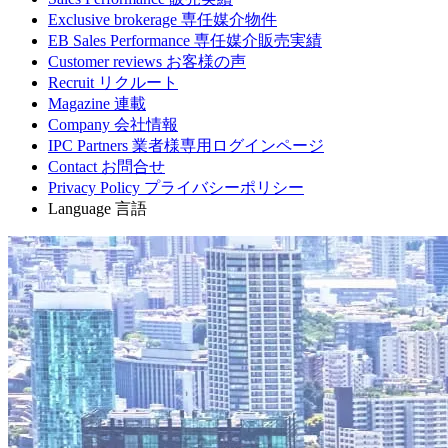
Exclusive brokerage
専任媒介物件
EB Sales Performance
専任媒介販売実績
Customer reviews
お客様の声
Recruit
リクルート
Magazine
連載
Company
会社情報
IPC Partners
業者様専用ログインページ
Contact
お問合せ
Privacy Policy
プライバシーポリシー
Language
言語