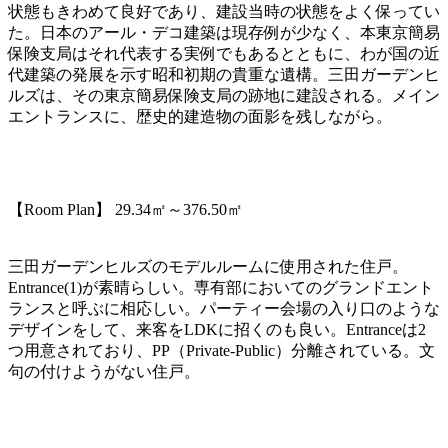
状態もきわめて良好であり、建設当時の状態をよく保ってい
た。日本のアール・デコ建築は現存例が少なく、本東京簡易
保険支局はそれ代表する実例でもあるとともに、わが国の近
代建築の発展を示す昭和初期の貴重な遺構。三田ガーデンヒ
ルズは、その東京簡易保険支局の跡地に建設される。メイン
エントランスに、歴史的建造物の面影を残しながら。
【
Room Plan
】 29.34㎡～376.50㎡
三田ガーデンヒルズのモデルルームに使用された住戸。
Entrance(1)が素晴らしい。専有部においてのグランドエント
ランスと呼ぶに相応しい。パーティー会場の入り口のような
デザインをして、来客をLDKに招くのも良い。Entranceは2
つ用意されており、PP（Private-Public）分離されている。文
句の付けようがない住戸。