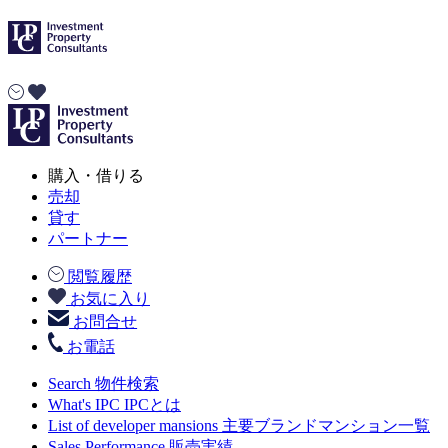
購入・借りる
売却
貸す
パートナー
閲覧履歴
お気に入り
お問合せ
お電話
Search
物件検索
What's IPC
IPCとは
List of developer mansions
主要ブランドマンション一覧
Sales Performance
販売実績