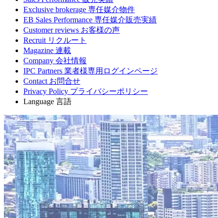
Exclusive brokerage
専任媒介物件
EB Sales Performance
専任媒介販売実績
Customer reviews
お客様の声
Recruit
リクルート
Magazine
連載
Company
会社情報
IPC Partners
業者様専用ログインページ
Contact
お問合せ
Privacy Policy
プライバシーポリシー
Language
言語